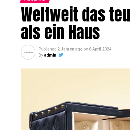
Weltweit das te
als ein Haus
Published
2 Jahren ago
on
8 April 2024
By
admin