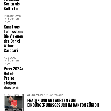
Serien als
Kulturtor
INTERVIEWS
3 Jahren
ago
Kunst aus
Talcusstein:
Die Visionen
des Daniel
Weber-
Carocari
AUSLAND
3 Jahren
ago
Paris 2024:
Hotel-
Preise
steigen
drastisch
ALLGEMEIN
2 Jahren ago
FRAGEN UND ANTWORTEN ZUM
EINBÜRGERUNGSGESUCH IM KANTON ZÜRICH