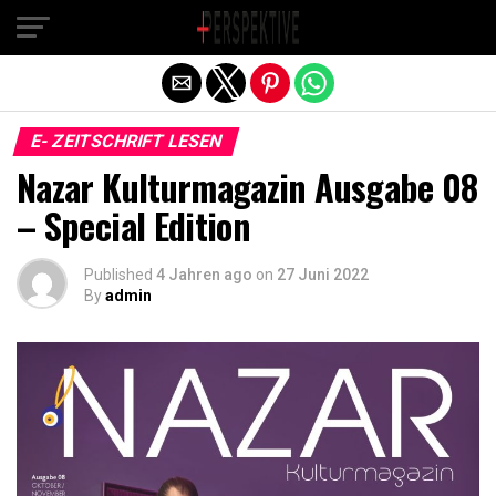
Exit mobile version
E- ZEITSCHRIFT LESEN
Nazar Kulturmagazin Ausgabe 08
– Special Edition
Published
4 Jahren ago
on
27 Juni 2022
By
admin