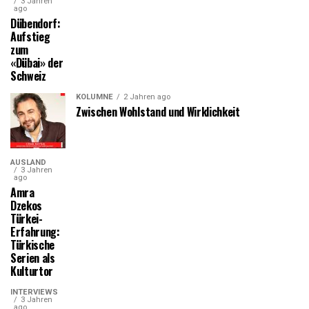
3 Jahren
ago
Dübendorf:
Aufstieg
zum
«Dübai» der
Schweiz
KOLUMNE
2 Jahren ago
Zwischen Wohlstand und Wirklichkeit
AUSLAND
3 Jahren
ago
Amra
Dzekos
Türkei-
Erfahrung:
Türkische
Serien als
Kulturtor
INTERVIEWS
3 Jahren
ago