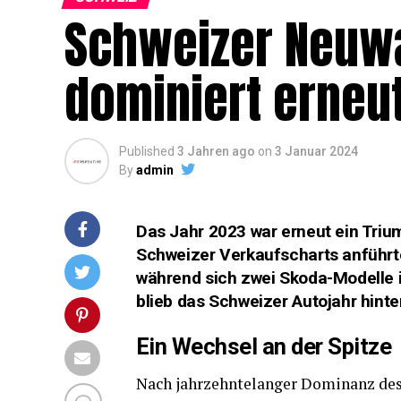
Schweizer Neuwa
dominiert erneu
Published
3 Jahren ago
on
3 Januar 2024
By
admin
Das Jahr 2023 war erneut ein Trium
Schweizer Verkaufscharts anführte
während sich zwei Skoda-Modelle 
blieb das Schweizer Autojahr hint
Ein Wechsel an der Spitze
Nach jahrzehntelanger Dominanz des