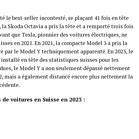
é le best-seller incontesté, se plaçant 41 fois en tête
 la Skoda Octavia a pris la tête et a remporté trois fois
 avant que Tesla, pionnier des voitures électriques, ne
isses en 2021. En 2021, la compacte Model 3 a pris la
re par le Model Y techniquement apparenté. En 2023, le
installé en tête des statistiques suisses pour les
ndues, le Model Y a non seulement dépassé nettement
22, mais a également distancé encore plus nettement la
cédente.
de voitures en Suisse en 2023 :