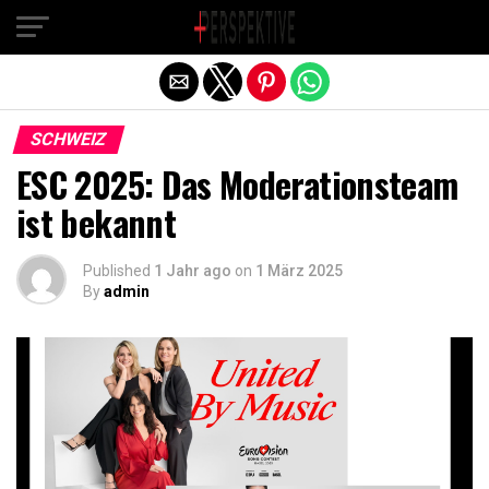
Exit mobile version
SCHWEIZ
ESC 2025: Das Moderationsteam
ist bekannt
Published
1 Jahr ago
on
1 März 2025
By
admin