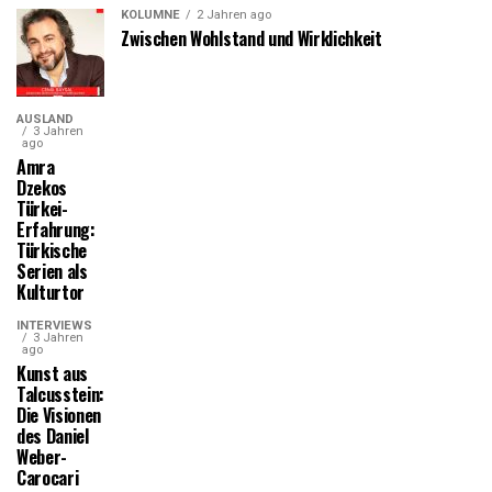
KOLUMNE
2 Jahren ago
Zwischen Wohlstand und Wirklichkeit
AUSLAND
3 Jahren
ago
Amra
Dzekos
Türkei-
Erfahrung:
Türkische
Serien als
Kulturtor
INTERVIEWS
3 Jahren
ago
Kunst aus
Talcusstein:
Die Visionen
des Daniel
Weber-
Carocari