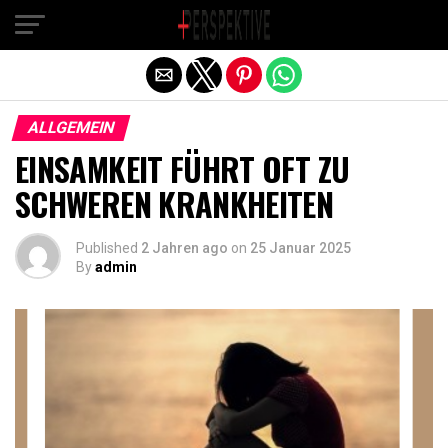
Exit mobile version
ALLGEMEIN
EINSAMKEIT FÜHRT OFT ZU
SCHWEREN KRANKHEITEN
Published
2 Jahren ago
on
25 Januar 2025
By
admin